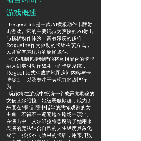
​游戏概述
Project Ink是一款2d横板动作卡牌射
击游戏。它的主要玩点为爽快的2d射击
与横板动作体验，富有深度的多样
Roguelite作为驱动的卡组构筑方式，
以及富有表现力的敌怪战斗。
核心机制包括独特的将互相配合的卡牌
融入到实时动作战斗中的卡牌系统，
Roguelite式生成的地图房间内容与卡
牌奖励，以及专注于表现力的敌怪行
为。
玩家将在游戏中扮演一个被恶魔欺骗的
女孩艾尔维拉，她被恶魔欺骗，成为了
恶魔在“墨”剧院中指导的悲惨戏剧的女
主角，不得不一遍遍地在剧场中演出。
在演出中，艾尔维拉将恶魔给予她用来
表演的魔法结合自己的人生经历具象化
成了一张张不同效果的卡牌，用来打败